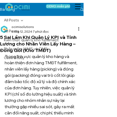
DEMO miễn phí
Bài đăng
All Posts
ocimisolutions
All Posts
4 thg 12, 2024
7 phút đọc
5 Sai Lầm Khi Quản Lý KPI và Tính
Kiến thức quản lý kho fulfillment
Lương cho Nhân Viên Lấy Hàng –
Phần mềm WMS và OMS
Đóng Gói (Kho TMĐT)
Trong lĩnh vực quản lý kho hàng và 
Case Study
hoàn thiện đơn hàng TMĐT fulfillment, 
nhân viên lấy hàng (picking) và đóng 
gói (packing) đóng vai trò cốt lõi giúp 
đảm bảo tốc độ xử lý và độ chính xác 
của đơn hàng. Tuy nhiên, việc quản lý 
KPI (chỉ số đo lường hiệu suất) và tính 
lương cho nhóm nhân sự này lại 
thường gặp nhiều sai sót, gây ra mất 
cân đối năng suất, chi phí, thiếu minh 