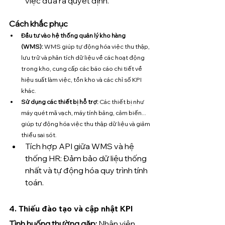
việc đưa ra quyết định.
Cách khắc phục
Đầu tư vào hệ thống quản lý kho hàng 
(WMS):
 WMS giúp tự động hóa việc thu thập, 
lưu trữ và phân tích dữ liệu về các hoạt động 
trong kho, cung cấp các báo cáo chi tiết về 
hiệu suất làm việc, tồn kho và các chỉ số KPI 
khác.
Sử dụng các thiết bị hỗ trợ:
 Các thiết bị như 
máy quét mã vạch, máy tính bảng, cảm biến... 
giúp tự động hóa việc thu thập dữ liệu và giảm 
thiểu sai sót.
Tích hợp API giữa WMS và hệ 
thống HR: Đảm bảo dữ liệu thống 
nhất và tự động hóa quy trình tính 
toán.
4. 
Thiếu đào tạo và cập nhật KPI
Tình huống thường gặp: 
Nhân viên 