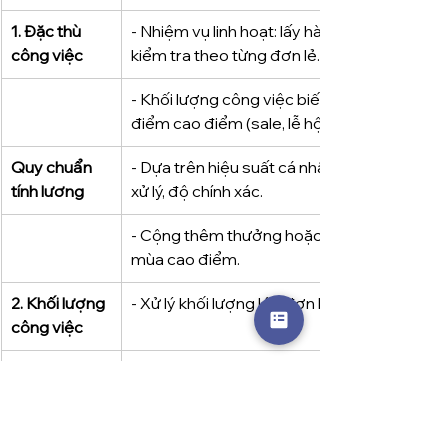
1. Đặc thù 
- Nhiệm vụ linh hoạt: lấy hàng, đóng gói, 
công việc
kiểm tra theo từng đơn lẻ.
- Khối lượng công việc biến động theo thời 
điểm cao điểm (sale, lễ hội).
Quy chuẩn 
- Dựa trên hiệu suất cá nhân: số đơn hàng 
tính lương
xử lý, độ chính xác.
- Cộng thêm thưởng hoặc phụ cấp theo 
mùa cao điểm.
2. Khối lượng 
- Xử lý khối lượng lớn đơn hàng nhỏ lẻ.
công việc
Quy chuẩn 
- Kết hợp lương cơ bản và thưởng theo KPI 
tính lương
(số đơn, tỷ lệ sai sót).