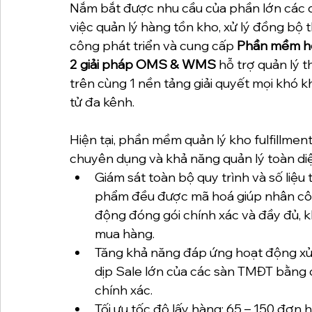
Nắm bắt được nhu cầu của phần lớn các d
việc quản lý hàng tồn kho, xử lý đồng bộ 
công phát triển và cung cấp
 Phần mềm ho
2 giải pháp OMS & WMS
 hỗ trợ quản lý 
trên cùng 1 nền tảng giải quyết mọi khó 
tử đa kênh. 
Hiện tại, phần mềm quản lý kho fulfillmen
chuyên dụng và khả năng quản lý toàn di
Giám sát toàn bộ quy trình và số liệ
phẩm đều được mã hoá giúp nhân côn
động đóng gói chính xác và đầy đủ, kh
mua hàng.
Tăng khả năng đáp ứng hoạt động xử
dịp Sale lớn của các sàn TMĐT bằng c
chính xác.
Tối ưu tốc độ lấy hàng: 65 – 150 đơn 