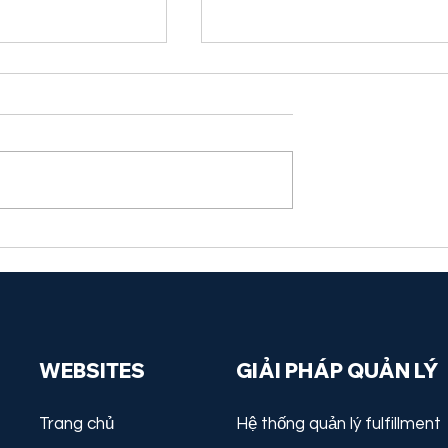
Chuỗi Cung Ứng
Phần Mềm Fulfillment Ch
i Trang TMĐT:
eCommerce Là Gì? Cách
a Phần Mềm
Hoạt Động & Vai Trò
MS
WEBSITES
GIẢI PHÁP QUẢN LÝ
Trang chủ
Hệ thống quản lý fulfillment