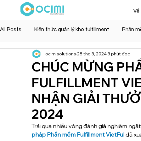
Về
All Posts
Kiến thức quản lý kho fulfillment
Phần m
ocimisolutions
28 thg 3, 2024
3 phút đọc
CHÚC MỪNG PH
FULFILLMENT VI
NHẬN GIẢI THƯ
2024
Trải qua nhiều vòng đánh giá nghiêm ngặt
pháp Phần mềm Fulfillment VietFul 
đã xu