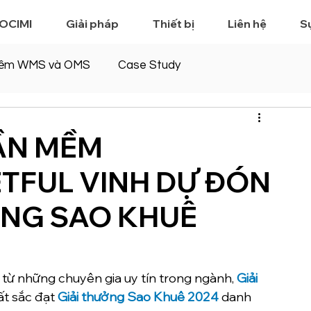
 OCIMI
Giải pháp
Thiết bị
Liên hệ
S
ềm WMS và OMS
Case Study
ẦN MỀM
ETFUL VINH DỰ ĐÓN
ỞNG SAO KHUÊ
 từ những chuyên gia uy tín trong ngành,
Giải 
ất sắc đạt
Giải thưởng Sao Khuê 2024
danh 