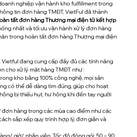
oanh nghiệp vận hành kho fulfillment trong 
thông tin đơn hàng TMĐT, VietFul đã thành 
àn tất đơn hàng Thương mại điện tử kết hợp 
thống nhất và tối ưu vận hành xử lý đơn hàng 
khăn trong hoàn tất đơn hàng Thương mại điện 
t Vietful đang cung cấp đầy đủ các tính năng 
ện cho xử lý mặt hàng TMĐT như : 
u trong kho bằng 100% công nghệ, mọi sản 
g có thể dễ dàng tìm đúng, giúp cho hoạt 
ông bị thiếu hụt, hư hỏng khi đến tay người 
 đơn hàng trong các mùa cao điểm như các 
ách sắp xếp quy trình hợp lý, đơn giản và 
hàng/ giờ/ nhân viên. Tốc độ đóng gói: 50 – 90 