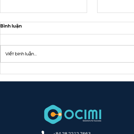
Bình luận
Viết bình luận...
Lợi ích của việc tích hợp
Xu Hướng 
công nghệ PDA mã vạch
Ngành Thờ
trong quản lý kho
Vai Trò Củ
WMS và O
+84 28 2212 7663