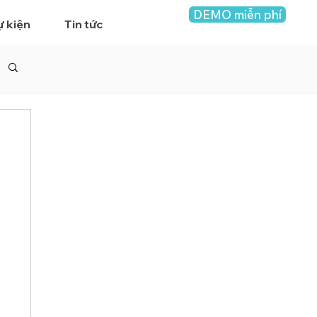
DEMO miễn phí
ự kiện
Tin tức