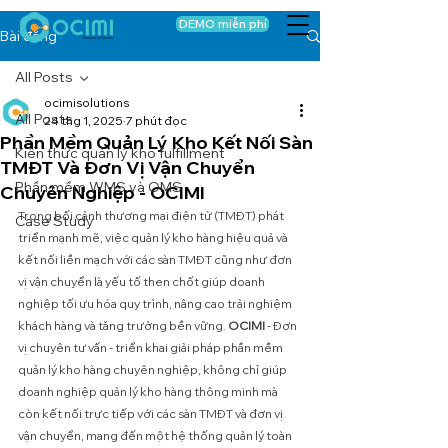
DEMO miễn phí
Bài đăng
All Posts
ocimisolutions
All Posts
24 thg 1, 2025
7 phút đọc
Phần Mềm Quản Lý Kho Kết Nối Sàn
Kiến thức quản lý kho fulfillment
TMĐT Và Đơn Vị Vận Chuyển
Phần mềm WMS và OMS
Chuyên Nghiệp - OCIMI
Trong bối cảnh thương mại điện tử (TMĐT) phát 
Case Study
triển mạnh mẽ, việc quản lý kho hàng hiệu quả và 
kết nối liền mạch với các sàn TMĐT cũng như đơn 
vị vận chuyển là yếu tố then chốt giúp doanh 
nghiệp tối ưu hóa quy trình, nâng cao trải nghiệm 
khách hàng và tăng trưởng bền vững. 
OCIMI
 - Đơn 
vị chuyên tư vấn - triển khai giải pháp phần mềm 
quản lý kho hàng chuyên nghiệp, không chỉ giúp 
doanh nghiệp quản lý kho hàng thông minh mà 
còn kết nối trực tiếp với các sàn TMĐT và đơn vị 
vận chuyển, mang đến một hệ thống quản lý toàn 