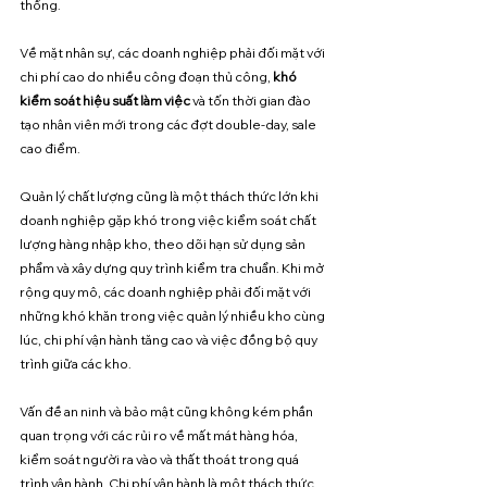
thống. 
Về mặt nhân sự, các doanh nghiệp phải đối mặt với 
chi phí cao do nhiều công đoạn thủ công, 
khó 
kiểm soát hiệu suất làm việc
 và tốn thời gian đào 
tạo nhân viên mới trong các đợt double-day, sale 
cao điểm.
Quản lý chất lượng cũng là một thách thức lớn khi 
doanh nghiệp gặp khó trong việc kiểm soát chất 
lượng hàng nhập kho, theo dõi hạn sử dụng sản 
phẩm và xây dựng quy trình kiểm tra chuẩn. Khi mở 
rộng quy mô, các doanh nghiệp phải đối mặt với 
những khó khăn trong việc quản lý nhiều kho cùng 
lúc, chi phí vận hành tăng cao và việc đồng bộ quy 
trình giữa các kho. 
Vấn đề an ninh và bảo mật cũng không kém phần 
quan trọng với các rủi ro về mất mát hàng hóa, 
kiểm soát người ra vào và thất thoát trong quá 
trình vận hành. Chi phí vận hành là một thách thức 