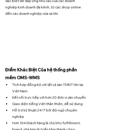
đặc biệt để đáp ứng nhu cầu của các doanh 
nghiệp kinh doanh đa kênh, từ các shop online 
đến các doanh nghiệp vừa và lớn.
Điểm Khác Biệt Của hệ thống phần 
mềm OMS-WMS 
Tích hợp đồng bộ với tất cả sàn TMĐT lớn tại 
Việt Nam
Kết nối trực tiếp với hơn 20 đơn vị vận chuyển
Giao diện tiếng Việt thân thiện, dễ sử dụng
Hỗ trợ kỹ thuật 24/7 bởi đội ngũ chuyên 
nghiệp
Hơn 104 khách hàng là chủ kho fulfillment, 
brand, nhà bán lẻ triển khai thành công