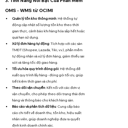
3. Tính Năng Nổi Bật Của Phần Mềm 
OMS - WMS từ OCIMI
Quản lý tồn kho thông minh
: Hệ thống tự 
động cập nhật số lượng tồn kho theo thời 
gian thực, cảnh báo khi hàng hóa sắp hết hoặc 
quá hạn sử dụng.
Xử lý đơn hàng tự động
: Tích hợp với các sàn 
TMĐT (Shopee, Lazada, Tiki, v.v.), phần mềm 
tự động nhận và xử lý đơn hàng, giảm thiểu sai 
sót và tăng tốc độ giao hàng.
Tối ưu hóa quy trình đóng gói
: Hệ thống đề 
xuất quy trình lấy hàng - đóng gói tối ưu, giúp 
tiết kiệm thời gian và chi phí.
Theo dõi vận chuyển
: Kết nối với các đơn vị 
vận chuyển, cho phép theo dõi trạng thái đơn 
hàng và thông báo cho khách hàng sàn.
Báo cáo và phân tích dữ liệu
: Cung cấp báo 
cáo chi tiết về doanh thu, tồn kho, hiệu suất 
nhân viên, giúp doanh nghiệp đưa ra quyết 
định kinh doanh chính xác.