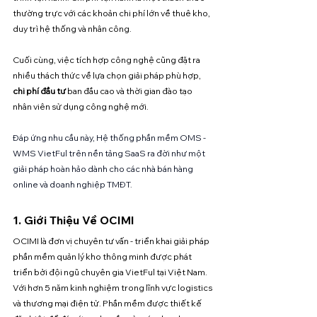
thường trực với các khoản chi phí lớn về thuê kho, 
duy trì hệ thống và nhân công. 
Cuối cùng, việc tích hợp công nghệ cũng đặt ra 
nhiều thách thức về lựa chọn giải pháp phù hợp, 
chi phí đầu tư
 ban đầu cao và thời gian đào tạo 
nhân viên sử dụng công nghệ mới.
Đáp ứng nhu cầu này, Hệ thống phần mềm OMS - 
WMS VietFul trên nền tảng SaaS ra đời như một 
giải pháp hoàn hảo dành cho các nhà bán hàng 
online và doanh nghiệp TMĐT.
1. Giới Thiệu Về OCIMI
OCIMI là đơn vị chuyên tư vấn - triển khai giải pháp 
phần mềm quản lý kho thông minh được phát 
triển bởi đội ngũ chuyên gia VietFul tại Việt Nam. 
Với hơn 5 năm kinh nghiệm trong lĩnh vực logistics 
và thương mại điện tử. Phần mềm được thiết kế 