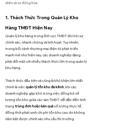
diện và tự động hóa.
1. Thách Thức Trong Quản Lý Kho 
Hàng TMĐT Hiện Nay
Quản lý kho hàng trong lĩnh vực TMĐT đòi hỏi sự 
chính xác, nhanh chóng và linh hoạt. Tuy nhiên, 
trong bối cảnh thương mại điện tử phát triển 
mạnh mẽ như hiện nay, các doanh nghiệp đang 
phải đối mặt với nhiều thách thức lớn trong quản lý 
kho hàng. 
Thách thức đầu tiên và cũng là khó khăn lớn nhất 
chính là việc 
quản lý tồn kho đa kênh
, khi các 
doanh nghiệp gặp khó trong việc đồng bộ số 
lượng tồn kho giữa các sàn TMĐT, dễ dẫn đến tình 
trạng 
trùng đơn hoặc bán quá
 số lượng thực tế, 
đồng thời phát sinh chi phí tồn kho cao do không 
nắm bắt được chính xác nhu cầu thị trường. 