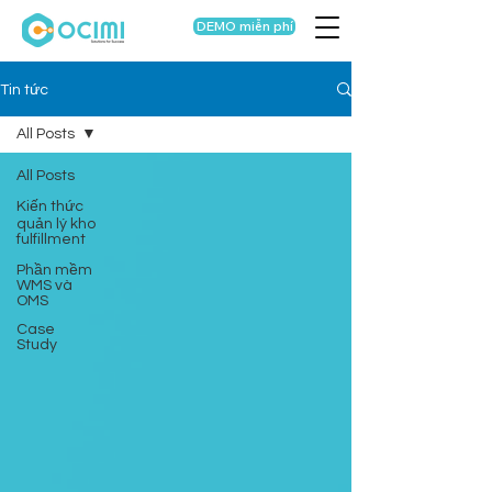
DEMO miễn phí
Tin tức
All Posts
All Posts
Kiến thức
quản lý kho
fulfillment
Phần mềm
WMS và
OMS
Case
Study