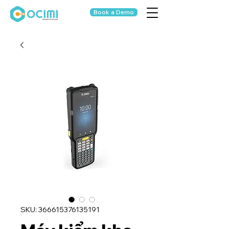
Book a Demo
SKU: 366615376135191