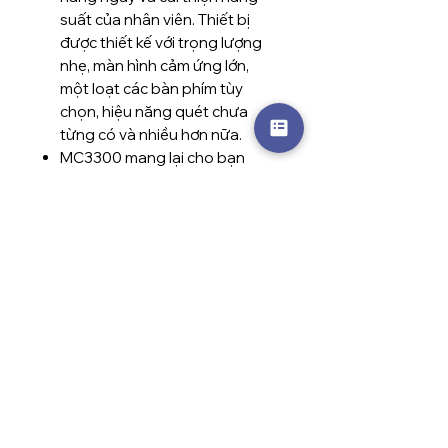
suất của nhân viên. Thiết bị
được thiết kế với trọng lượng
nhẹ, màn hình cảm ứng lớn,
một loạt các bàn phím tùy
chọn, hiệu năng quét chưa
từng có và nhiều hơn nữa.
MC3300 mang lại cho bạn
chưa từng có tính linh hoạt từ
kho xưởng đến cửa hàng bán
lẻ. MC3300 - cách dễ dàng để
tăng sức mạnh cho doanh
nghiệp của bạn với máy quét
mã vạch di động Android.
THÔNG SỐ KỸ THUẬT
Thương
Zebra
THÔNG TIN BẢO HÀNH
hiệu