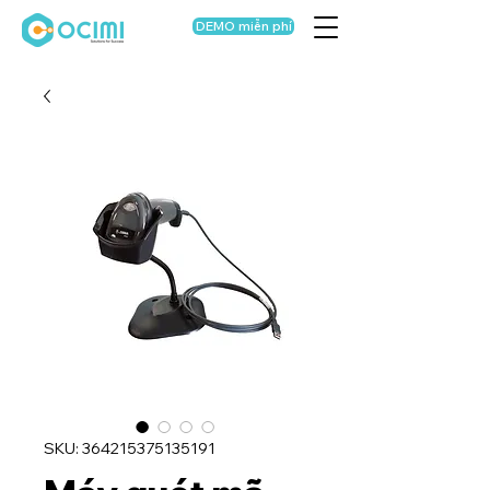
DEMO miễn phí
SKU: 364215375135191