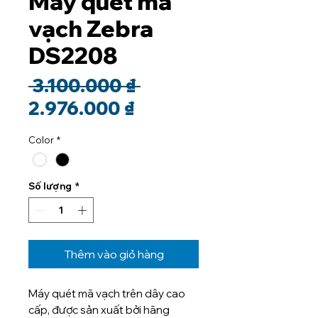
Máy quét mã
vạch Zebra
DS2208
Giá
 3.100.000 ₫ 
Giá
thông
2.976.000 ₫
bán
thường
Color
*
rẻ
Số lượng
*
Thêm vào giỏ hàng
Máy quét mã vạch trên dây cao
cấp, được sản xuất bởi hãng