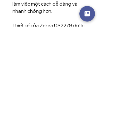
làm việc một cách dễ dàng và
nhanh chóng hơn.
Thiết kế của Zebra DS2278 được
thiết kế để cho phép người dùng
cầm và quét mã vạch một cách dễ
dàng và thuận tiện. Nó có kích
thước nhỏ gọn và trọng lượng
nhẹ, giúp người dùng di chuyển
và làm việc một cách dễ dàng
hơn. Máy cũng có màn hình LCD
màu và các nút điều khiển dễ sử
dụng, giúp người dùng thao tác
và theo dõi thông tin một cách dễ
dàng.
THÔNG SỐ KỸ THUẬT