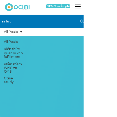
DEMO miễn phí
Tin tức
All Posts
All Posts
Kiến thức
quản lý kho
fulfillment
Phần mềm
WMS và
OMS
Case
Study