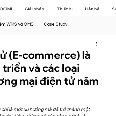
 OCIMI
Giải pháp
Thiết bị
Liên hệ
S
ềm WMS và OMS
Case Study
tử (E-commerce) là
triển và các loại
ương mại điện tử năm
chỉ là một xu hướng mà đã trở thành một 