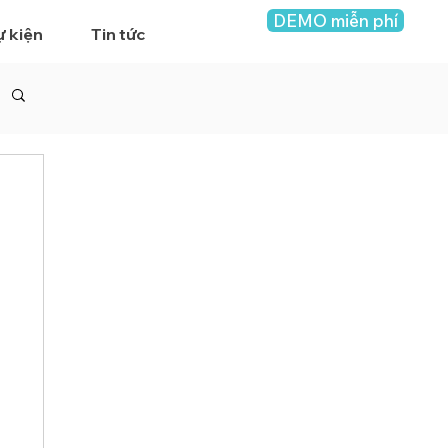
DEMO miễn phí
ự kiện
Tin tức