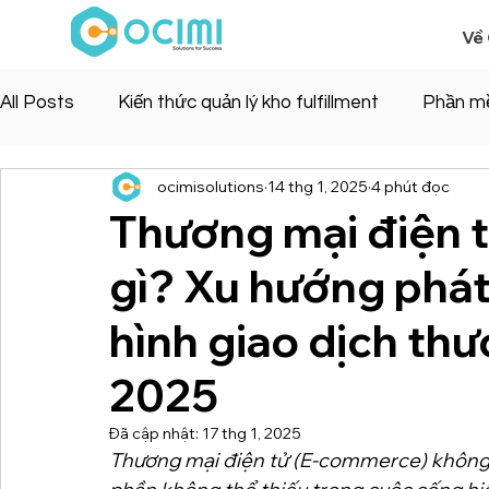
Về
All Posts
Kiến thức quản lý kho fulfillment
Phần m
ocimisolutions
14 thg 1, 2025
4 phút đọc
Thương mại điện 
gì? Xu hướng phát 
hình giao dịch th
2025
Đã cập nhật:
17 thg 1, 2025
Thương mại điện tử (E-commerce) không 