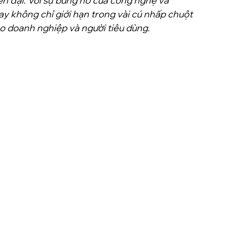
n đại. Với sự bùng nổ của công nghệ và 
y không chỉ giới hạn trong vài cú nhấp chuột 
o doanh nghiệp và người tiêu dùng.