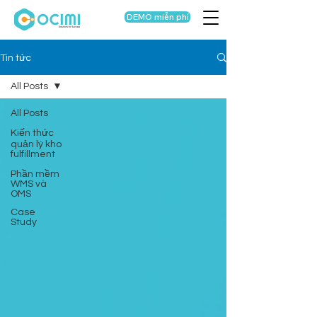
DEMO miễn phí
Tin tức
All Posts
All Posts
Kiến thức
quản lý kho
fulfillment
Phần mềm
WMS và
OMS
Case
Study