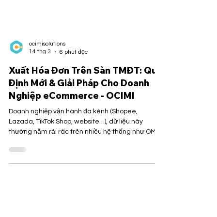
ocimisolutions
14 thg 3
6 phút đọc
Xuất Hóa Đơn Trên Sàn TMĐT: Quy
Định Mới & Giải Pháp Cho Doanh
Nghiệp eCommerce - OCIMI
Doanh nghiệp vận hành đa kênh (Shopee,
Lazada, TikTok Shop, website…), dữ liệu này
thường nằm rải rác trên nhiều hệ thống như OMS,
WMS và phần mềm kế toán. Nếu không có cơ chế
đồng bộ, doanh nghiệp dễ gặp tình trạng lệch dữ
liệu, phát hành hóa đơn sai hoặc chậm trễ –
những yếu tố trực tiếp ảnh hưởng đến tuân thủ
thuế