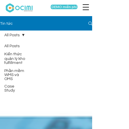
DEMO miễn phí
Tin tức
All Posts
All Posts
Kiến thức
quản lý kho
fulfillment
Phần mềm
WMS và
OMS
Case
Study