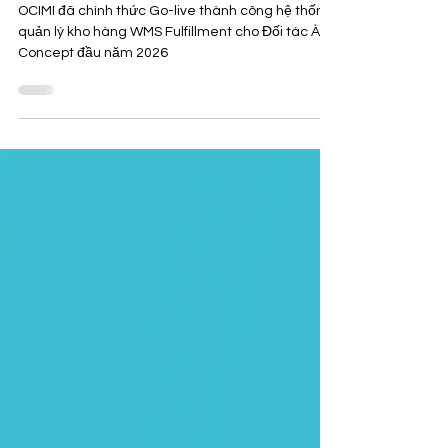
Vận hành kho Fulfillment với Giải
pháp WMS & OMS
OCIMI đã chính thức Go-live thành công hệ thống
quản lý kho hàng WMS Fulfillment cho Đối tác À Ơi
Concept đầu năm 2026