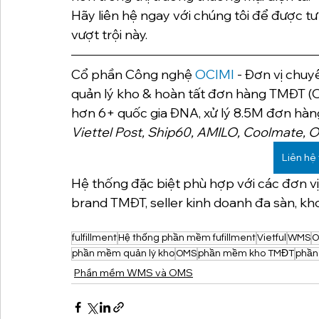
Hãy liên hệ ngay với chúng tôi để được tư 
vượt trội này.
Cổ phần Công nghệ 
OCIMI
 - Đơn vị chuy
quản lý kho & hoàn tất đơn hàng TMĐT (O
hơn 6+ quốc gia ĐNA, xử lý 8.5M đơn hà
Viettel Post, Ship60, AMILO, Coolmate, ODN
Liên hệ 
Hệ thống đặc biệt phù hợp với các đơn vị 
brand TMĐT, seller kinh doanh đa sàn, kho
fulfillment
Hệ thống phần mềm fufillment
Vietful
WMS
O
phần mềm quản lý kho
OMS
phần mềm kho TMĐT
phần
Phần mềm WMS và OMS