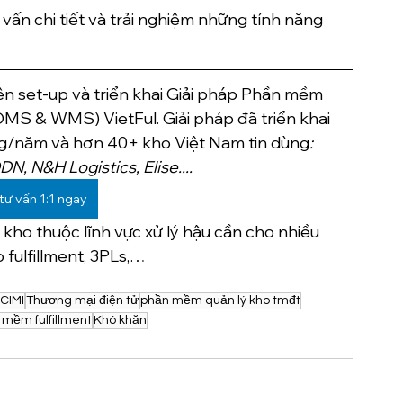
vấn chi tiết và trải nghiệm những tính năng 
ên set-up và triển khai Giải pháp Phần mềm 
MS & WMS) VietFul. Giải pháp đã triển khai 
ng/năm và hơn 40+ kho Việt Nam tin dùng
: 
, N&H Logistics, Elise....
tư vấn 1:1 ngay
kho thuộc lĩnh vực xử lý hậu cần cho nhiều 
 fulfillment, 3PLs,…
CIMI
Thương mại điện tử
phần mềm quản lý kho tmđt
 mềm fulfillment
Khó khăn