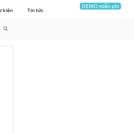
DEMO miễn phí
ự kiện
Tin tức