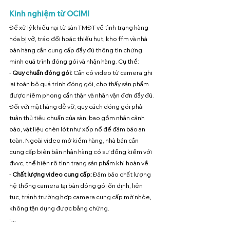
Kinh nghiệm từ OCIMI
Để xử lý khiếu nại từ sàn TMĐT về tình trạng hàng 
hóa bị vỡ, tráo đổi hoặc thiếu hụt, kho ffm và nhà 
bán hàng cần cung cấp đầy đủ thông tin chứng 
minh quá trình đóng gói và nhận hàng. Cụ thể:
- 
Quy chuẩn đóng gói:
 Cần có video từ camera ghi 
lại toàn bộ quá trình đóng gói, cho thấy sản phẩm 
được niêm phong cẩn thận và nhãn vận đơn đầy đủ. 
Đối với mặt hàng dễ vỡ, quy cách đóng gói phải 
tuân thủ tiêu chuẩn của sàn, bao gồm nhãn cảnh 
báo, vật liệu chèn lót như xốp nổ để đảm bảo an 
toàn. Ngoài video mở kiểm hàng, nhà bán cần 
cung cấp biên bản nhận hàng có sự đồng kiểm với 
đvvc, thể hiện rõ tình trạng sản phẩm khi hoàn về. 
- 
Chất lượng video cung cấp: 
Đảm bảo chất lượng 
hệ thống camera tại bàn đóng gói ổn định, liên 
tục, tránh trường hợp camera cung cấp mờ nhòe, 
không tận dụng được bằng chứng. 
-...