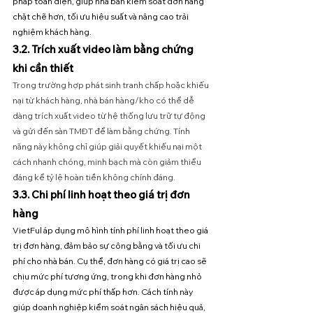
pháp toàn diện, giúp nhà bán kiểm soát đơn hàng 
chặt chẽ hơn, tối ưu hiệu suất và nâng cao trải 
nghiệm khách hàng.
3.2. Trích xuất video làm bằng chứng 
khi cần thiết
Trong trường hợp phát sinh tranh chấp hoặc khiếu 
nại từ khách hàng, nhà bán hàng/kho có thể dễ 
dàng trích xuất video từ hệ thống lưu trữ tự động 
và gửi đến sàn TMĐT để làm bằng chứng. Tính 
năng này không chỉ giúp giải quyết khiếu nại một 
cách nhanh chóng, minh bạch mà còn giảm thiểu 
đáng kể tỷ lệ hoàn tiền không chính đáng.
3.3. Chi phí linh hoạt theo giá trị đơn 
hàng
VietFul áp dụng mô hình tính phí linh hoạt theo giá 
trị đơn hàng, đảm bảo sự công bằng và tối ưu chi 
phí cho nhà bán. Cụ thể, đơn hàng có giá trị cao sẽ 
chịu mức phí tương ứng, trong khi đơn hàng nhỏ 
được áp dụng mức phí thấp hơn. Cách tính này 
giúp doanh nghiệp kiểm soát ngân sách hiệu quả, 