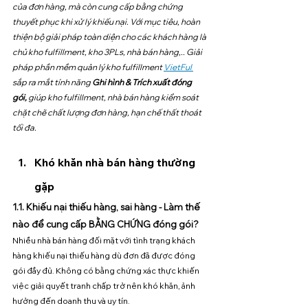
của đơn hàng, mà còn cung cấp bằng chứng 
thuyết phục khi xử lý khiếu nại. Với mục tiêu, hoàn 
thiện bộ giải pháp toàn diện cho các khách hàng là 
chủ kho fulfillment, kho 3PLs, nhà bán hàng,.. Giải 
pháp phần mềm quản lý kho fulfillment 
VietFul 
sắp ra mắt tính năng 
Ghi hình & Trích xuất đóng 
gói,
 giúp kho fulfillment, nhà bán hàng kiểm soát 
chặt chẽ chất lượng đơn hàng, hạn chế thất thoát 
tối đa. 
Khó khăn nhà bán hàng thường 
gặp 
1.1. Khiếu nại thiếu hàng, sai hàng - Làm thế 
nào để cung cấp BẰNG CHỨNG đóng gói?
Nhiều nhà bán hàng đối mặt với tình trạng khách 
hàng khiếu nại thiếu hàng dù đơn đã được đóng 
gói đầy đủ. Không có bằng chứng xác thực khiến 
việc giải quyết tranh chấp trở nên khó khăn, ảnh 
hưởng đến doanh thu và uy tín. 