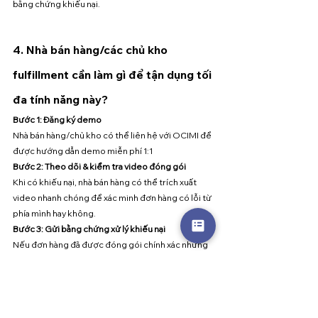
bằng chứng khiếu nại. 
4. Nhà bán hàng/các chủ kho 
fulfillment cần làm gì để tận dụng tối 
đa tính năng này?
Bước 1: Đăng ký demo 
Nhà bán hàng/chủ kho có thể liên hệ với OCIMI để 
được hướng dẫn demo miễn phí 1:1 
Bước 2: Theo dõi & kiểm tra video đóng gói
Khi có khiếu nại, nhà bán hàng có thể trích xuất 
video nhanh chóng để xác minh đơn hàng có lỗi từ 
phía mình hay không.
Bước 3: Gửi bằng chứng xử lý khiếu nại
Nếu đơn hàng đã được đóng gói chính xác nhưng 
khách khiếu nại thiếu hàng, nhà bán hàng có thể 
trích xuất gửi video trực tiếp đến sàn TMĐT.