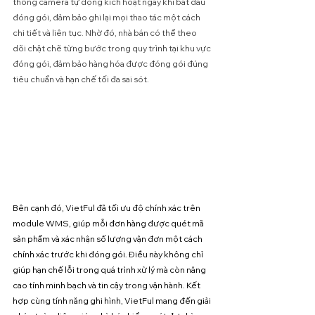
thống camera tự động kích hoạt ngay khi bắt đầu 
đóng gói, đảm bảo ghi lại mọi thao tác một cách 
chi tiết và liên tục. Nhờ đó, nhà bán có thể theo 
dõi chặt chẽ từng bước trong quy trình tại khu vực 
đóng gói, đảm bảo hàng hóa được đóng gói đúng 
tiêu chuẩn và hạn chế tối đa sai sót.
Bên cạnh đó, VietFul đã tối ưu độ chính xác trên 
module WMS, giúp mỗi đơn hàng được quét mã 
sản phẩm và xác nhận số lượng vận đơn một cách 
chính xác trước khi đóng gói. Điều này không chỉ 
giúp hạn chế lỗi trong quá trình xử lý mà còn nâng 
cao tính minh bạch và tin cậy trong vận hành. Kết 
hợp cùng tính năng ghi hình, VietFul mang đến giải 