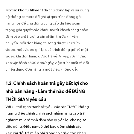
Một số kho fulfillment đã chủ động lắp và 
sử dụng 
hệ thống camera để ghi lại quá trình đóng gói 
hàng hóa để chủ động cung cấp dữ liệu quan 
trọng giải quyết các khiếu nại từ khách hàng hoặc 
đảm bảo chất lượng sản phẩm trước khi vận 
chuyển. Mỗi đơn hàng thường được lưu trữ 2 
video: một video ghi lại quá trình đóng gói và một 
video khi đơn hàng được trả về. Vì vậy, với những 
kho vận hành >300 đơn/ngày, việc trích xuất và đối 
chiếu đúng đơn hàng là một việc không dễ. 
1.2. Chính sách hoàn trả gây bất lợi cho 
nhà bán hàng - Làm thế nào để ĐÚNG 
THỜI GIAN yêu cầu
Với xu thế cạnh tranh tất yếu, các sàn TMĐT không 
ngừng điều chỉnh chính sách nhằm nâng cao trải 
nghiệm mua sắm và đảm bảo quyền lợi cho người 
tiêu dùng. Điều này có thể bao gồm chính sách 
kéo dài đổi trả miễn phí trong 15 ngày, cho phép 