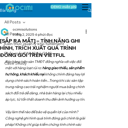
DEMO miễn phí
Bài đăng
All Posts
ocimisolutions
All Posts
11 thg 2, 2025
6 phút đọc
[SẮP RA MẮT] – TÍNH NĂNG GHI
Kiến thức quản lý kho fulfillment
HÌNH, TRÍCH XUẤT QUÁ TRÌNH
Phần mềm WMS và OMS
ĐÓNG GÓI TRÊN VIETFUL
Bán hàng trên sàn TMĐT đồng nghĩa với việc đối 
Case Study
mặt với hàng loạt rủi ro: 
hàng giao thiếu, sản phẩm 
hư hỏng, khách khiếu nại
 không chính đáng hay lợi 
dụng chính sách hoàn tiền...Trong khi các sàn tập 
trung nâng cao trải nghiệm người mua bằng chính 
sách đổi trả dễ dàng, nhà bán hàng lại chịu nhiều 
áp lực, từ tổn thất doanh thu đến ảnh hưởng uy tín.
Vậy làm thế nào để bảo vệ quyền lợi của mình? 
Công nghệ ghi hình quá trình đóng gói chính là giải 
pháp! Không chỉ giúp kiểm chứng tính chính xác 