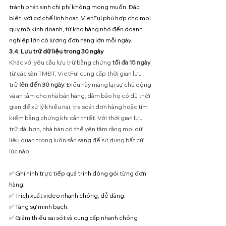
tránh phát sinh chi phí không mong muốn. Đặc 
biệt, với cơ chế linh hoạt, VietFul phù hợp cho mọi 
quy mô kinh doanh, từ kho hàng nhỏ đến doanh 
nghiệp lớn có lượng đơn hàng lớn mỗi ngày.
3.4. Lưu trữ dữ liệu trong 30 ngày
Khác với yêu cầu lưu trữ bằng chứng 
tối đa 15 ngày
từ các sàn TMĐT, VietFul cung cấp thời gian lưu 
trữ 
lên đến 30 ngày
. Điều này mang lại sự chủ động 
và an tâm cho nhà bán hàng, đảm bảo họ có đủ thời 
gian để xử lý khiếu nại, tra soát đơn hàng hoặc tìm 
kiếm bằng chứng khi cần thiết. Với thời gian lưu 
trữ dài hơn, nhà bán có thể yên tâm rằng mọi dữ 
liệu quan trọng luôn sẵn sàng để sử dụng bất cứ 
lúc nào.
✅ Ghi hình trực tiếp quá trình đóng gói từng đơn 
hàng.
✅ Trích xuất video nhanh chóng, dễ dàng.
✅ Tăng sự minh bạch.
✅ Giảm thiểu sai sót và cung cấp nhanh chóng 