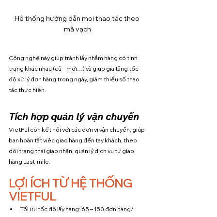
Hệ thống hướng dẫn mọi thao tác theo 
mã vạch
Công nghệ này giúp tránh lấy nhầm hàng có tình 
trạng khác nhau (cũ – mới…) và giúp gia tăng tốc 
độ xử lý đơn hàng trong ngày, giảm thiểu số thao 
tác thực hiện.
Tích hợp quản lý vận chuyển
VietFul còn kết nối với các đơn vị vận chuyển, giúp 
bạn hoàn tất việc giao hàng đến tay khách, theo 
dõi trạng thái giao nhận, quản lý dịch vụ tự giao 
hàng Last-mile.
LỢI ÍCH TỪ HỆ THỐNG 
VIETFUL 
Tối ưu tốc độ lấy hàng: 65 – 150 đơn hàng/ 