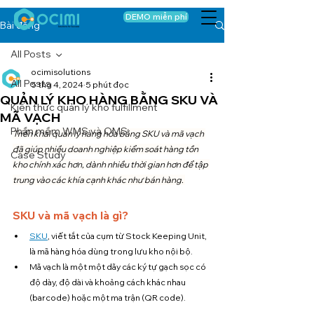
DEMO miễn phí
Bài đăng
All Posts
ocimisolutions
All Posts
5 thg 4, 2024
5 phút đọc
QUẢN LÝ KHO HÀNG BẰNG SKU VÀ
Kiến thức quản lý kho fulfillment
MÃ VẠCH
Phần mềm WMS và OMS
Triển khai quản lý hàng hóa bằng SKU và mã vạch 
đã giúp nhiều doanh nghiệp kiểm soát hàng tồn 
Case Study
kho chính xác hơn, dành nhiều thời gian hơn để tập 
trung vào các khía cạnh khác như bán hàng.
SKU và mã vạch là gì?
SKU
, viết tắt của cụm từ Stock Keeping Unit, 
là mã hàng hóa dùng trong lưu kho nội bộ.
Mã vạch là một một dãy các ký tự gạch sọc có 
độ dày, độ dài và khoảng cách khác nhau 
(barcode) hoặc một ma trận (QR code). 