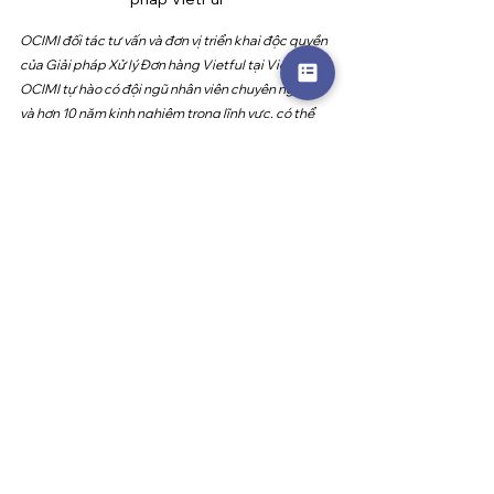
OCIMI đối tác tư vấn và đơn vị triển khai độc quyền 
của Giải pháp Xử lý Đơn hàng Vietful tại Việt Nam. 
OCIMI tự hào có đội ngũ nhân viên chuyên nghiệp 
và hơn 10 năm kinh nghiệm trong lĩnh vực, có thể 
giúp doanh nghiệp của bạn tối ưu hoá toàn diện 
quy trình fulfillment trong thương mại điện tử.  
Bằng cách áp dụng những cách tối ưu hoá trong 
một hệ thống fulfillment toàn diện, doanh nghiệp 
có thể xây dựng một quy trình fulfillment linh hoạt, 
hiệu quả và đáp ứng tốt nhất nhu cầu của thị 
trường thương mại điện tử ngày càng cạnh tranh.
Máy đọc mã vạch cầm tay cao 