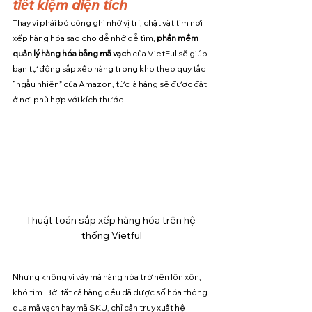
tiết kiệm diện tích
Thay vì phải bỏ công ghi nhớ vị trí, chật vật tìm nơi 
xếp hàng hóa sao cho dễ nhớ dễ tìm, 
phần mềm 
quản lý hàng hóa bằng mã vạch
 của VietFul sẽ giúp 
bạn tự động sắp xếp hàng trong kho theo quy tắc 
“ngẫu nhiên” của Amazon, tức là hàng sẽ được đặt 
ở nơi phù hợp với kích thước.
Thuật toán sắp xếp hàng hóa trên hệ 
thống Vietful
Nhưng không vì vậy mà hàng hóa trở nên lộn xộn, 
khó tìm. Bởi tất cả hàng đều đã được số hóa thông 
qua mã vạch hay mã SKU, chỉ cần truy xuất hệ 